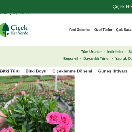
Navigasyona atla
Çiçek Her
Ana içeriğe atla
Yeni Gelenler
Özel Türler
Çok Sata
Tüm Ürünler
·
İndirimler
·
Sa
Begonvil
·
Dayanıklı Türler
·
Yaprak Od
Bitki Türü
Bitki Boyu
Çiçeklenme Dönemi
Güneş İhtiyacı