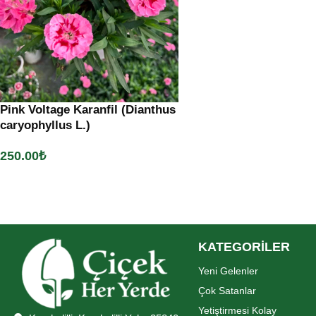
Pink Voltage Karanfil (Dianthus
caryophyllus L.)
250.00
₺
Sepete Ekle
KATEGORİLER
Yeni Gelenler
Çok Satanlar
Yetiştirmesi Kolay