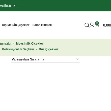
etlisiniz.
0
0.00
Dış Mekân Çiçekler
Salon Bitkileri
tunyalar
·
Mevsimlik Çiçekler
·
Koleksiyonluk Seçkiler
·
Dua Çiçekleri