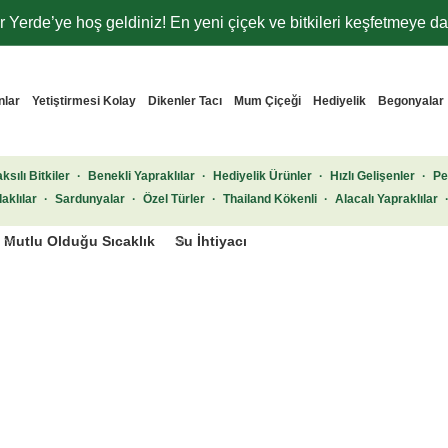
 Yerde’ye hoş geldiniz! En yeni çiçek ve bitkileri keşfetmeye dav
nlar
Yetiştirmesi Kolay
Dikenler Tacı
Mum Çiçeği
Hediyelik
Begonyalar
ksılı Bitkiler
·
Benekli Yapraklılar
·
Hediyelik Ürünler
·
Hızlı Gelişenler
·
Pe
aklılar
·
Sardunyalar
·
Özel Türler
·
Thailand Kökenli
·
Alacalı Yapraklılar
Mutlu Olduğu Sıcaklık
Su İhtiyacı