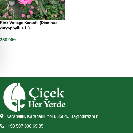
Pink Voltage Karanfil (Dianthus
caryophyllus L.)
250.00
₺
Sepete Ekle
Karahalilli, Karahalilli Yolu, 35840 Bayındır/İzmir
+90 507 830 69 35