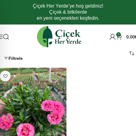
Çiçek Her Yerde’ye hoş geldiniz!
Navigasyona atla
Çiçek & bitkilerde
Ana içeriğe atla
en yeni seçenekleri keşfedin.
0
0.00
Filtrele