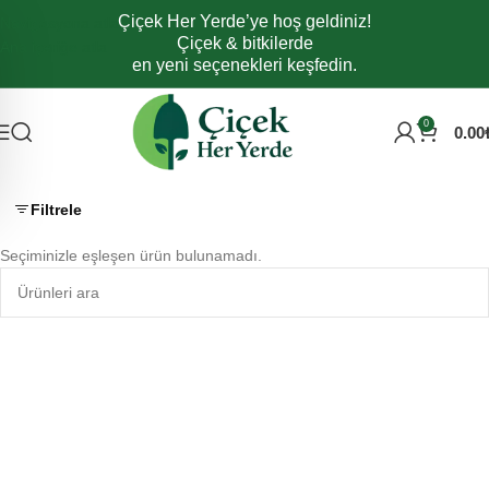
Çiçek Her Yerde’ye hoş geldiniz!
Navigasyona atla
Çiçek & bitkilerde
Ana içeriğe atla
en yeni seçenekleri keşfedin.
0
0.00
Filtrele
Seçiminizle eşleşen ürün bulunamadı.