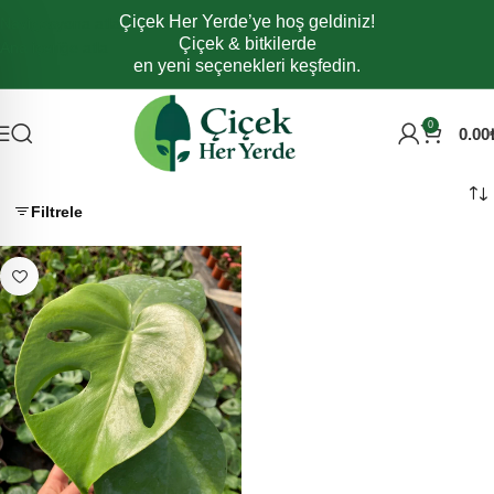
Çiçek Her Yerde’ye hoş geldiniz!
Navigasyona atla
Çiçek & bitkilerde
Ana içeriğe atla
en yeni seçenekleri keşfedin.
0
0.00
Filtrele