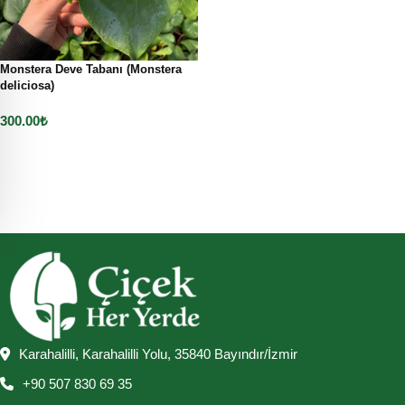
Monstera Deve Tabanı (Monstera
deliciosa)
300.00
₺
Sepete Ekle
Karahalilli, Karahalilli Yolu, 35840 Bayındır/İzmir
+90 507 830 69 35