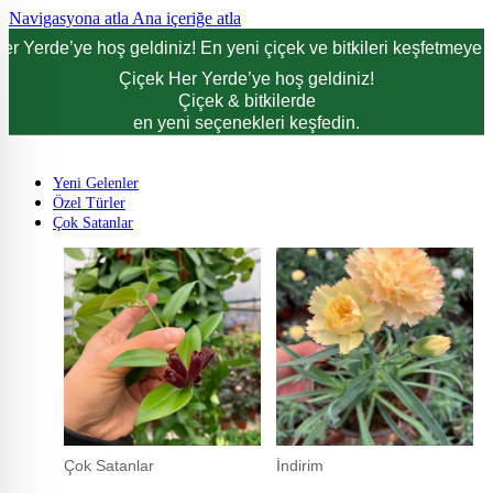
Navigasyona atla
Ana içeriğe atla
er Yerde’ye hoş geldiniz! En yeni çiçek ve bitkileri keşfetmeye d
Çiçek Her Yerde’ye hoş geldiniz!
Çiçek & bitkilerde
en yeni seçenekleri keşfedin.
Yeni Gelenler
Özel Türler
Çok Satanlar
Çok Satanlar
İndirim