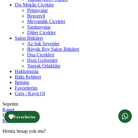
Dış Mekân Çiçekler
Petunyalar
Begonvil
Mevsimlik Çiçekler
Sardunyalar
Diğer Çiçekler
Salon Bitkileri
Az Işık Sevenler
Büyük Boy Salon Bitkileri
Dua Çiçekleri
Hızlı Gelişenler
Yaprak Odaklılar
Hakkımızda
Bitki Rehberi
İletişim
Favorilerim
Giriş / Kayıt Ol
Sepetim
Kapat
Giriş yap
Favorilerim
Kapat
Henüz hesap yok mu?