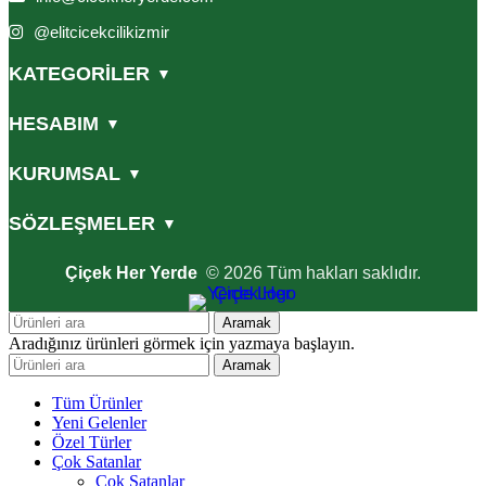
@elitcicekcilikizmir
KATEGORİLER
▼
HESABIM
▼
KURUMSAL
▼
SÖZLEŞMELER
▼
Çiçek Her Yerde
© 2026 Tüm hakları saklıdır.
Aramak
Aradığınız ürünleri görmek için yazmaya başlayın.
Aramak
Tüm Ürünler
Yeni Gelenler
Özel Türler
Çok Satanlar
Çok Satanlar