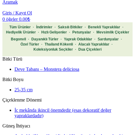
Aramak
Giriş / Kayıt Ol
0
öğeler
0.00
₺
Tüm Ürünler
·
İndirimler
·
Saksılı Bitkiler
·
Benekli Yapraklılar
·
Hediyelik Ürünler
·
Hızlı Gelişenler
·
Petunyalar
·
Mevsimlik Çiçekler
Begonvil
·
Dayanıklı Türler
·
Yaprak Odaklılar
·
Sardunyalar
·
Özel Türler
·
Thailand Kökenli
·
Alacalı Yapraklılar
·
Koleksiyonluk Seçkiler
·
Dua Çiçekleri
Bitki Türü
Deve Tabanı – Monstera deliciosa
Bitki Boyu
25-35 cm
Çiçeklenme Dönemi
İç mekânda ikincil önemdedir (esas dekoratif değer
yapraklardadır)
Güneş İhtiyacı