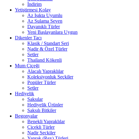
İndirim
Yetiştirmesi Kolay
Az Işıkta Uyumlu
Az Sulama Seven
Dayanıklı Türler
Yeni Başlayanlara Uygun
Dikenler Tacı
Klasik / Standart Seri
Nadir & Özel Türler
Setler
Thailand Kökenli
Mum Çiçeği
Alacalı Yapraklılar
Koleksiyonluk Seçkiler
Popüler Türler
Setler
Hediyelik
Saksılar
Hediyelik Ürünler
Saksılı Bitkiler
Begonyalar
Benekli Yapraklılar
Çiçekli Türler
Nadir Seçkiler
Yaprak (Rex) Türleri