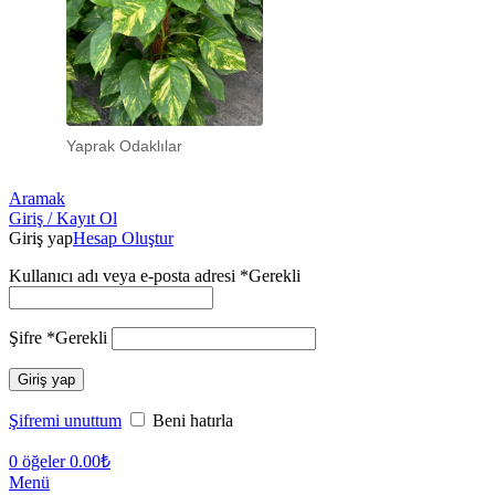
Yaprak Odaklılar
Aramak
Giriş / Kayıt Ol
Giriş yap
Hesap Oluştur
Kullanıcı adı veya e-posta adresi
*
Gerekli
Şifre
*
Gerekli
Giriş yap
Şifremi unuttum
Beni hatırla
0
öğeler
0.00
₺
Menü