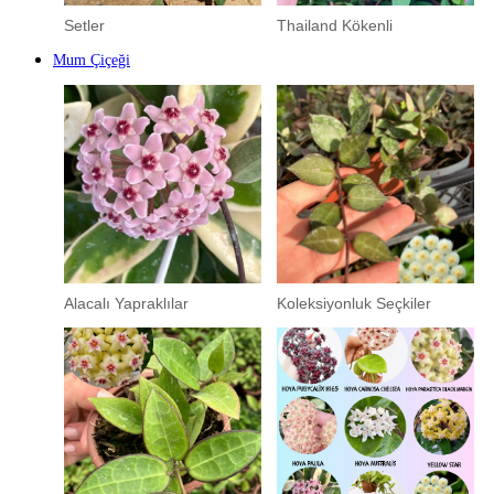
Setler
Thailand Kökenli
Mum Çiçeği
Alacalı Yapraklılar
Koleksiyonluk Seçkiler