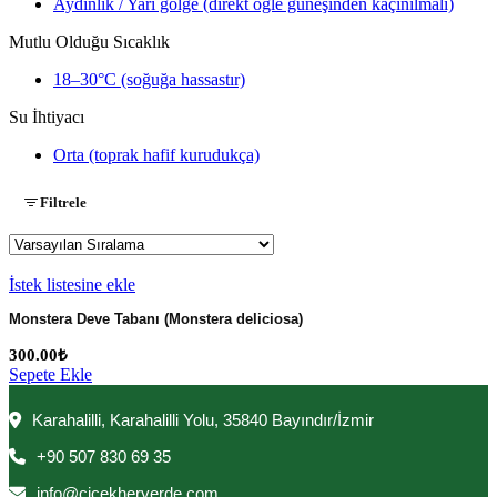
Aydınlık / Yarı gölge (direkt öğle güneşinden kaçınılmalı)
Mutlu Olduğu Sıcaklık
18–30°C (soğuğa hassastır)
Su İhtiyacı
Orta (toprak hafif kurudukça)
Filtrele
İstek listesine ekle
Monstera Deve Tabanı (Monstera deliciosa)
300.00
₺
Sepete Ekle
Karahalilli, Karahalilli Yolu, 35840 Bayındır/İzmir
+90 507 830 69 35
info@cicekheryerde.com