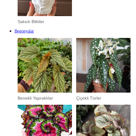
Saksılı Bitkiler
Begonyalar
Benekli Yapraklılar
Çiçekli Türler