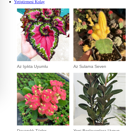
Yetiştirmesi Kolay
Az Işıkta Uyumlu
Az Sulama Seven
Dayanıklı Türler
Yeni Başlayanlara Uygun