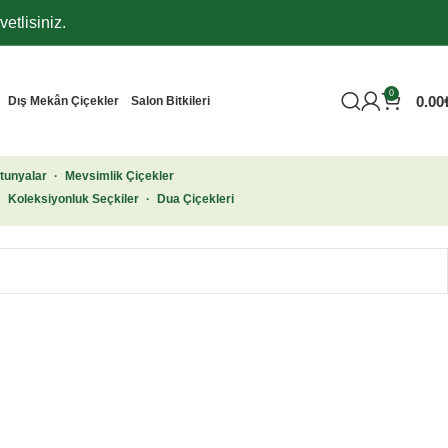
etlisiniz.
0
0.00
Dış Mekân Çiçekler
Salon Bitkileri
tunyalar
·
Mevsimlik Çiçekler
·
Koleksiyonluk Seçkiler
·
Dua Çiçekleri