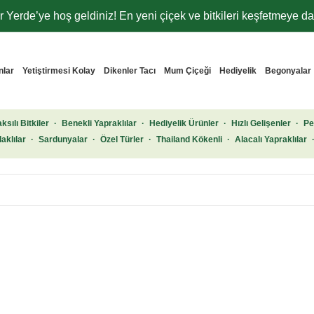
 Yerde’ye hoş geldiniz! En yeni çiçek ve bitkileri keşfetmeye dav
nlar
Yetiştirmesi Kolay
Dikenler Tacı
Mum Çiçeği
Hediyelik
Begonyalar
ksılı Bitkiler
·
Benekli Yapraklılar
·
Hediyelik Ürünler
·
Hızlı Gelişenler
·
Pe
aklılar
·
Sardunyalar
·
Özel Türler
·
Thailand Kökenli
·
Alacalı Yapraklılar