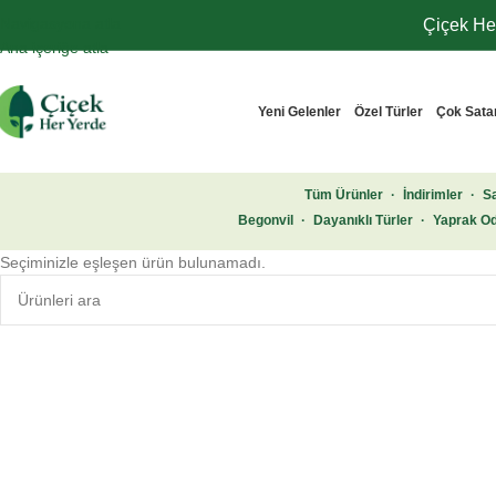
Navigasyona atla
Çiçek Her
Ana içeriğe atla
Yeni Gelenler
Özel Türler
Çok Sata
Tüm Ürünler
·
İndirimler
·
Sa
Begonvil
·
Dayanıklı Türler
·
Yaprak Od
Seçiminizle eşleşen ürün bulunamadı.