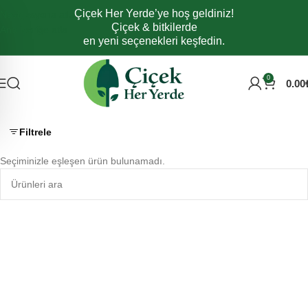
Çiçek Her Yerde’ye hoş geldiniz!
Navigasyona atla
Çiçek & bitkilerde
Ana içeriğe atla
en yeni seçenekleri keşfedin.
0
0.00
Filtrele
Seçiminizle eşleşen ürün bulunamadı.