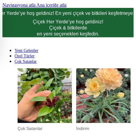
Navigasyona atla
Ana içeriğe atla
er Yerde’ye hoş geldiniz! En yeni çiçek ve bitkileri keşfetmeye d
Çiçek Her Yerde’ye hoş geldiniz!
Çiçek & bitkilerde
en yeni seçenekleri keşfedin.
Yeni Gelenler
Özel Türler
Çok Satanlar
Çok Satanlar
İndirim