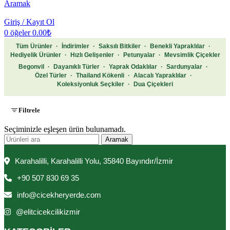
Aramak
Giriş / Kayıt Ol
0
öğeler
0.00
₺
Tüm Ürünler
·
İndirimler
·
Saksılı Bitkiler
·
Benekli Yapraklılar
·
Hediyelik Ürünler
·
Hızlı Gelişenler
·
Petunyalar
·
Mevsimlik Çiçekler
Begonvil
·
Dayanıklı Türler
·
Yaprak Odaklılar
·
Sardunyalar
·
Özel Türler
·
Thailand Kökenli
·
Alacalı Yapraklılar
·
Koleksiyonluk Seçkiler
·
Dua Çiçekleri
Filtrele
Seçiminizle eşleşen ürün bulunamadı.
Aramak
Karahalilli, Karahalilli Yolu, 35840 Bayındır/İzmir
+90 507 830 69 35
info@cicekheryerde.com
@elitcicekcilikizmir