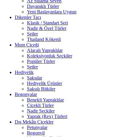
Az Sulama Seven
Dayanıklı Türler
Yeni Başlayanlara Uygun
Dikenler Tacı
Klasik / Standart Seri
Nadir & Özel Türler
Setler
Thailand Kökenli
Mum Çiçeği
Alacalı Yapraklılar
Koleksiyonluk Seçkiler
Popüler Türler
Setler
Hediyelik
Saksılar
Hediyelik Ürünler
Saksılı Bitkiler
Begonyalar
Benekli Yapraklılar
Çiçekli Türler
Nadir Seçkiler
Yaprak (Rex) Türleri
Dış Mekân Çiçekler
Petunyalar
Begonvil