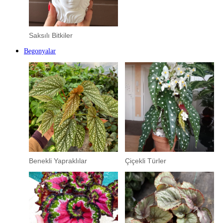
Saksılı Bitkiler
Begonyalar
Benekli Yapraklılar
Çiçekli Türler