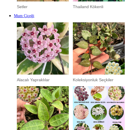
Setler
Thailand Kökenli
Mum Çiçeği
Alacalı Yapraklılar
Koleksiyonluk Seçkiler