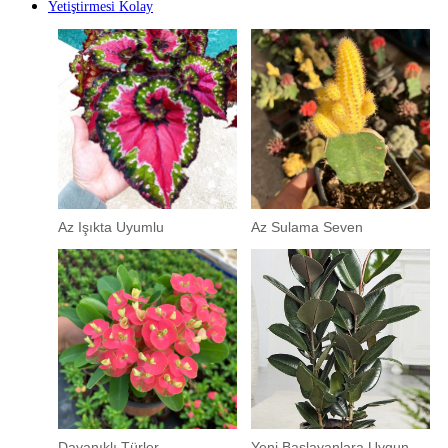
Yetiştirmesi Kolay
Az Işıkta Uyumlu
Az Sulama Seven
Dayanıklı Türler
Yeni Başlayanlara Uygun