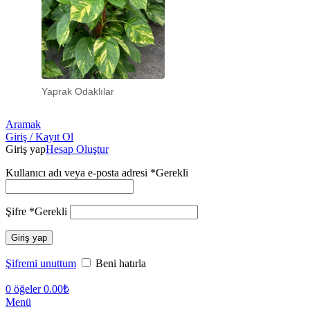
Yaprak Odaklılar
Aramak
Giriş / Kayıt Ol
Giriş yap
Hesap Oluştur
Kullanıcı adı veya e-posta adresi
*
Gerekli
Şifre
*
Gerekli
Giriş yap
Şifremi unuttum
Beni hatırla
0
öğeler
0.00
₺
Menü