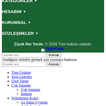
KATEGORİLER
▼
HESABIM
▼
KURUMSAL
▼
SÖZLEŞMELER
▼
Çiçek Her Yerde
© 2026 Tüm hakları saklıdır.
Aramak
Aradığınız ürünleri görmek için yazmaya başlayın.
Aramak
Tüm Ürünler
Yeni Gelenler
Özel Türler
Çok Satanlar
Çok Satanlar
İndirim
Yetiştirmesi Kolay
Az Işıkta Uyumlu