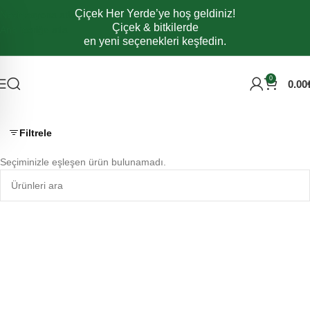
Çiçek Her Yerde’ye hoş geldiniz!
Navigasyona atla
Çiçek & bitkilerde
Ana içeriğe atla
en yeni seçenekleri keşfedin.
0
0.00
Filtrele
Seçiminizle eşleşen ürün bulunamadı.