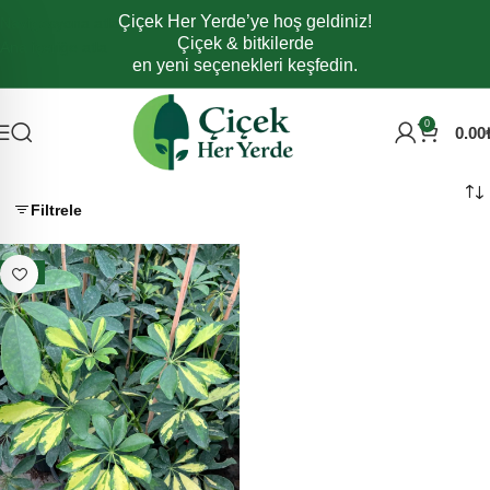
Çiçek Her Yerde’ye hoş geldiniz!
Navigasyona atla
Çiçek & bitkilerde
Ana içeriğe atla
en yeni seçenekleri keşfedin.
0
0.00
Filtrele
- 6%