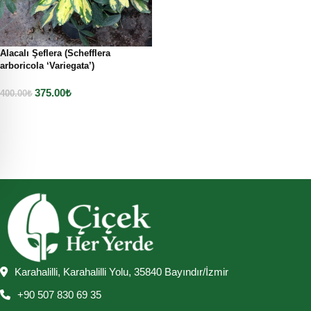
Alacalı Şeflera (Schefflera
arboricola ‘Variegata’)
375.00
₺
400.00
₺
Sepete Ekle
Karahalilli, Karahalilli Yolu, 35840 Bayındır/İzmir
+90 507 830 69 35