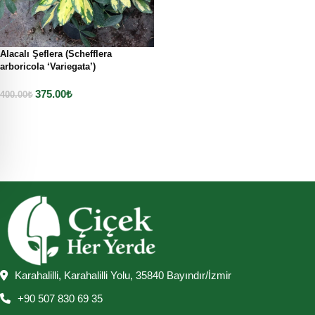
Alacalı Şeflera (Schefflera
arboricola ‘Variegata’)
375.00
₺
400.00
₺
Sepete Ekle
Karahalilli, Karahalilli Yolu, 35840 Bayındır/İzmir
+90 507 830 69 35