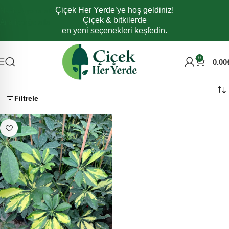
Çiçek Her Yerde’ye hoş geldiniz!
Navigasyona atla
Çiçek & bitkilerde
Ana içeriğe atla
en yeni seçenekleri keşfedin.
0
0.00
Filtrele
- 6%