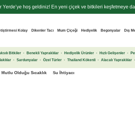
 Yerde’ye hoş geldiniz! En yeni çiçek ve bitkileri keşfetmeye dav
tiştirmesi Kolay
Dikenler Tacı
Mum Çiçeği
Hediyelik
Begonyalar
Dış M
ksılı Bitkiler
·
Benekli Yapraklılar
·
Hediyelik Ürünler
·
Hızlı Gelişenler
·
Pe
aklılar
·
Sardunyalar
·
Özel Türler
·
Thailand Kökenli
·
Alacalı Yapraklılar
Mutlu Olduğu Sıcaklık
Su İhtiyacı