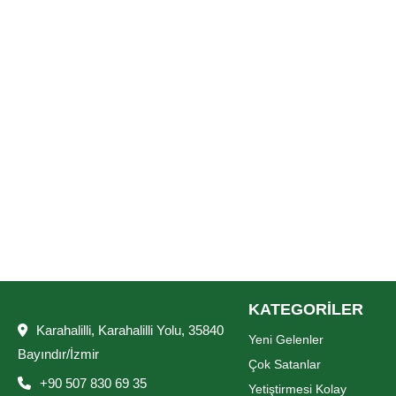
KATEGORİLER
Karahalilli, Karahalilli Yolu, 35840
Yeni Gelenler
Bayındır/İzmir
Çok Satanlar
+90 507 830 69 35
Yetiştirmesi Kolay