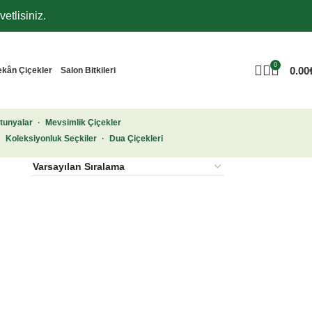
etlisiniz.
0
0.00
ekân Çiçekler
Salon Bitkileri
tunyalar
·
Mevsimlik Çiçekler
·
Koleksiyonluk Seçkiler
·
Dua Çiçekleri