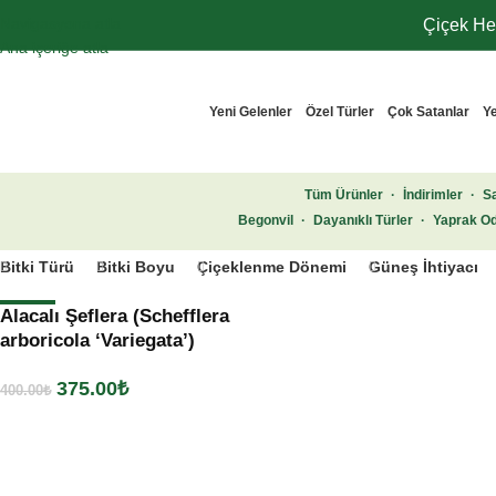
Navigasyona atla
Çiçek Her
Ana içeriğe atla
Yeni Gelenler
Özel Türler
Çok Satanlar
Ye
Tüm Ürünler
·
İndirimler
·
Sa
Begonvil
·
Dayanıklı Türler
·
Yaprak Od
Bitki Türü
Bitki Boyu
Çiçeklenme Dönemi
Güneş İhtiyacı
Alacalı Şeflera (Schefflera
- 6%
arboricola ‘Variegata’)
375.00
₺
400.00
₺
Sepete Ekle