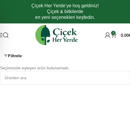
Çiçek Her Yerde’ye hoş geldiniz!
Navigasyona atla
Çiçek & bitkilerde
Ana içeriğe atla
en yeni seçenekleri keşfedin.
0
0.00
Filtrele
Seçiminizle eşleşen ürün bulunamadı.