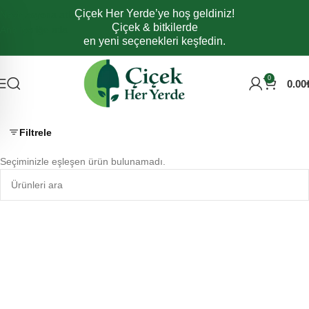
Çiçek Her Yerde’ye hoş geldiniz!
Navigasyona atla
Çiçek & bitkilerde
Ana içeriğe atla
en yeni seçenekleri keşfedin.
0
0.00
Filtrele
Seçiminizle eşleşen ürün bulunamadı.