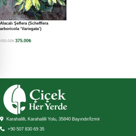
Alacalı Şeflera (Schefflera
arboricola ‘Variegata’)
375.00
₺
400.00
₺
Sepete Ekle
Karahalilli, Karahalilli Yolu, 35840 Bayındır/İzmir
+90 507 830 69 35