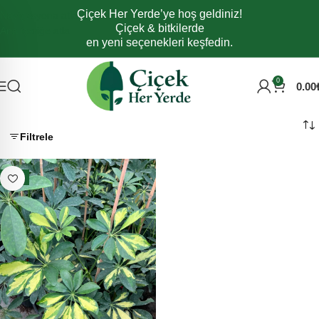
Çiçek Her Yerde’ye hoş geldiniz!
Navigasyona atla
Çiçek & bitkilerde
Ana içeriğe atla
en yeni seçenekleri keşfedin.
0
0.00
Filtrele
- 6%