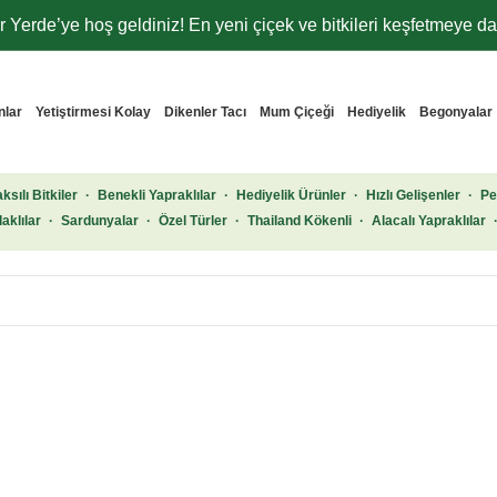
 Yerde’ye hoş geldiniz! En yeni çiçek ve bitkileri keşfetmeye dav
nlar
Yetiştirmesi Kolay
Dikenler Tacı
Mum Çiçeği
Hediyelik
Begonyalar
ksılı Bitkiler
·
Benekli Yapraklılar
·
Hediyelik Ürünler
·
Hızlı Gelişenler
·
Pe
aklılar
·
Sardunyalar
·
Özel Türler
·
Thailand Kökenli
·
Alacalı Yapraklılar