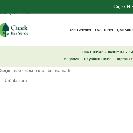
Navigasyona atla
Çiçek Her
Ana içeriğe atla
Yeni Gelenler
Özel Türler
Çok Sata
Tüm Ürünler
·
İndirimler
·
Sa
Begonvil
·
Dayanıklı Türler
·
Yaprak Od
Seçiminizle eşleşen ürün bulunamadı.