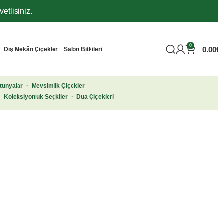
etlisiniz.
0
0.00
Dış Mekân Çiçekler
Salon Bitkileri
tunyalar
·
Mevsimlik Çiçekler
·
Koleksiyonluk Seçkiler
·
Dua Çiçekleri