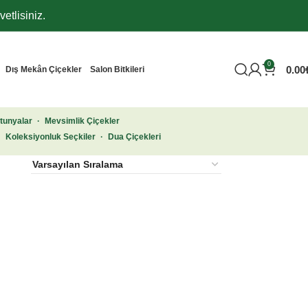
etlisiniz.
0
0.00
Dış Mekân Çiçekler
Salon Bitkileri
tunyalar
·
Mevsimlik Çiçekler
·
Koleksiyonluk Seçkiler
·
Dua Çiçekleri