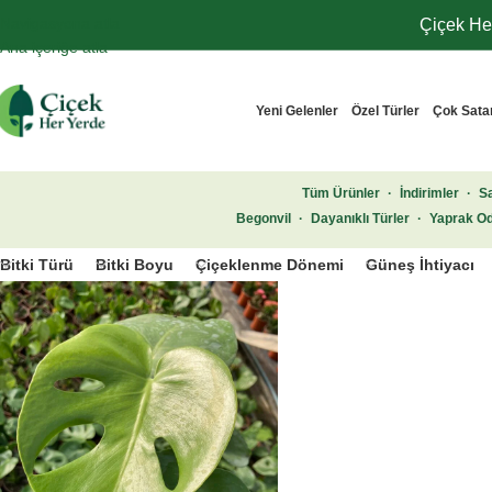
Navigasyona atla
Çiçek Her
Ana içeriğe atla
Yeni Gelenler
Özel Türler
Çok Sata
Tüm Ürünler
·
İndirimler
·
Sa
Begonvil
·
Dayanıklı Türler
·
Yaprak Od
Bitki Türü
Bitki Boyu
Çiçeklenme Dönemi
Güneş İhtiyacı