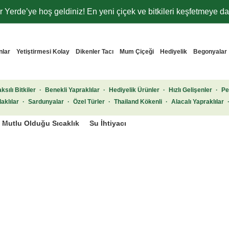
 Yerde’ye hoş geldiniz! En yeni çiçek ve bitkileri keşfetmeye dav
nlar
Yetiştirmesi Kolay
Dikenler Tacı
Mum Çiçeği
Hediyelik
Begonyalar
ksılı Bitkiler
·
Benekli Yapraklılar
·
Hediyelik Ürünler
·
Hızlı Gelişenler
·
Pe
aklılar
·
Sardunyalar
·
Özel Türler
·
Thailand Kökenli
·
Alacalı Yapraklılar
Mutlu Olduğu Sıcaklık
Su İhtiyacı