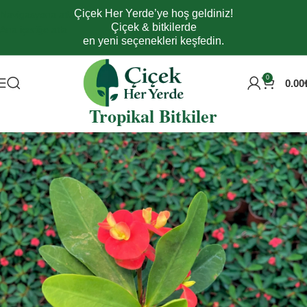
Çiçek Her Yerde’ye hoş geldiniz!
Navigasyona atla
Çiçek & bitkilerde
Ana içeriğe atla
en yeni seçenekleri keşfedin.
0
0.00
2010’dan Beri Doğadan Gelen Nadir ve
Tropikal Bitkiler