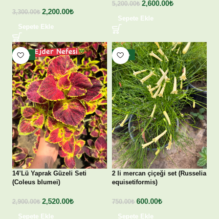
2,600.00
₺
5,200.00
₺
2,200.00
₺
3,300.00
₺
Sepete Ekle
Sepete Ekle
- 13%
- 20%
14’Lü Yaprak Güzeli Seti
2 li mercan çiçeği set (Russelia
(Coleus blumei)
equisetiformis)
2,520.00
₺
600.00
₺
2,900.00
₺
750.00
₺
Sepete Ekle
Sepete Ekle