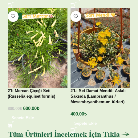
- 25%
2’li Mercan Çiçeği Seti
2’Li Set Damat Mendili Askılı
(Russelia equisetiformis)
Saksıda (Lampranthus /
Mesembryanthemum türleri)
600.00
₺
800.00
₺
400.00
₺
Sepete Ekle
Sepete Ekle
Tüm Ürünleri İncelemek İçin Tıkla