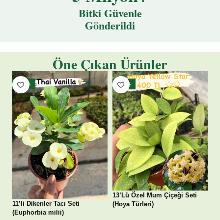
Bitki Güvenle
Gönderildi
Öne Çıkan Ürünler
- 33%
- 50%
13’Lü Özel Mum Çiçeği Seti
11’li Dikenler Tacı Seti
(Hoya Türleri)
(Euphorbia milii)