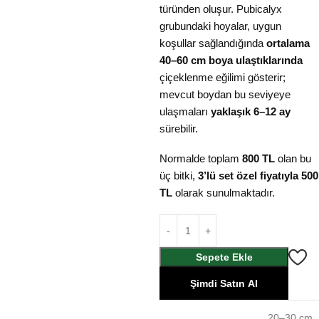
türünden oluşur. Pubicalyx
grubundaki hoyalar, uygun
koşullar sağlandığında
ortalama
40–60 cm boya ulaştıklarında
çiçeklenme eğilimi gösterir;
mevcut boydan bu seviyeye
ulaşmaları
yaklaşık 6–12 ay
sürebilir.
Normalde toplam
800 TL
olan bu
üç bitki,
3’lü set özel fiyatıyla 500
TL
olarak sunulmaktadır.
Sepete Ekle
Şimdi Satın Al
20–30 cm