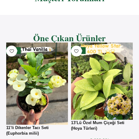
Öne Çıkan Ürünler
- 33%
- 50%
13’Lü Özel Mum Çiçeği Seti
11’li Dikenler Tacı Seti
1
(Hoya Türleri)
(Euphorbia milii)
(