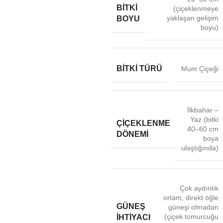
BITKI
(çiçeklenmeye
yaklaşan gelişim
BOYU
boyu)
BITKI TÜRÜ
Mum Çiçeği
İlkbahar –
Yaz (bitki
ÇIÇEKLENME
40–60 cm
DÖNEMI
boya
ulaştığında)
Çok aydınlık
ortam, direkt öğle
GÜNEŞ
güneşi olmadan
(çiçek tomurcuğu
İHTIYACI