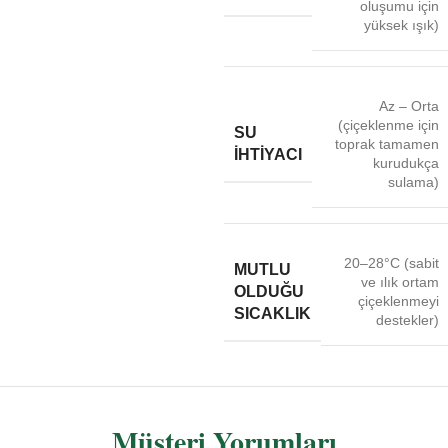
oluşumu için
yüksek ışık)
Az – Orta
(çiçeklenme için
SU
toprak tamamen
İHTIYACI
kurudukça
sulama)
20–28°C (sabit
MUTLU
ve ılık ortam
OLDUĞU
çiçeklenmeyi
SICAKLIK
destekler)
Müşteri Yorumları