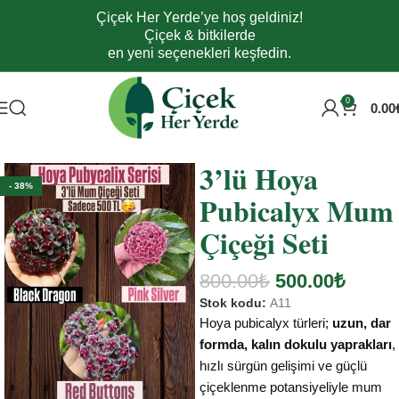
Çiçek Her Yerde’ye hoş geldiniz!
Navigasyona atla
Çiçek & bitkilerde
Ana içeriğe atla
en yeni seçenekleri keşfedin.
0
0.00
Ana Sayfa
Tüm Ürünler
Yetiştirmesi Kolay
Az Sulama Seven
3’lü Hoya
- 38%
Pubicalyx Mum
Çiçeği Seti
800.00
₺
500.00
₺
Stok kodu:
A11
Hoya pubicalyx türleri;
uzun, dar
formda, kalın dokulu yaprakları
,
hızlı sürgün gelişimi ve güçlü
çiçeklenme potansiyeliyle mum