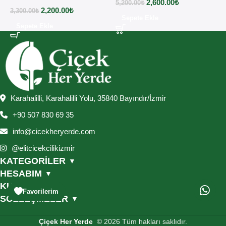
2,600.00
₺
5,200.00
₺
2,200.00
₺
3,300.00
₺
2
Sepete Ekle
Sepete Ekle
Karahalilli, Karahalilli Yolu, 35840 Bayındır/İzmir
+90 507 830 69 35
info@cicekheryerde.com
@elitcicekcilikizmir
KATEGORİLER
▼
HESABIM
▼
KURUMSAL
▼
Favorilerim
SÖZLEŞMELER
▼
Çiçek Her Yerde
© 2026 Tüm hakları saklıdır.