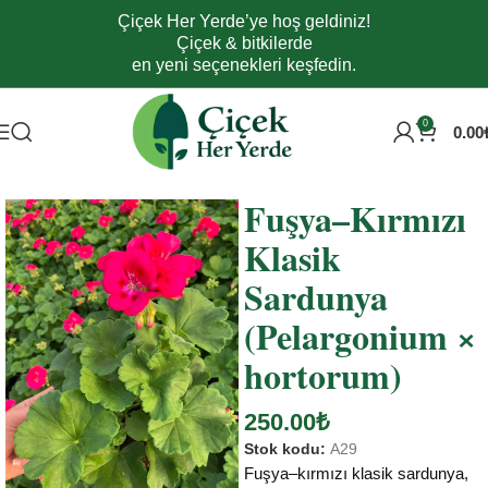
Çiçek Her Yerde’ye hoş geldiniz!
Navigasyona atla
Çiçek & bitkilerde
Ana içeriğe atla
en yeni seçenekleri keşfedin.
0
0.00
Ana Sayfa
Tüm Ürünler
Dış Mekân Çiçekler
Sardunyalar
Fuşya–Kırmızı
Klasik
Sardunya
(Pelargonium ×
hortorum)
250.00
₺
Stok kodu:
A29
Fuşya–kırmızı klasik sardunya,