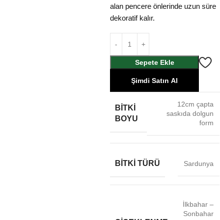
alan pencere önlerinde uzun süre
dekoratif kalır.
Sepete Ekle
Şimdi Satın Al
12cm çapta
BITKI
saskıda dolgun
BOYU
form
BITKI TÜRÜ
Sardunya
İlkbahar –
Sonbahar