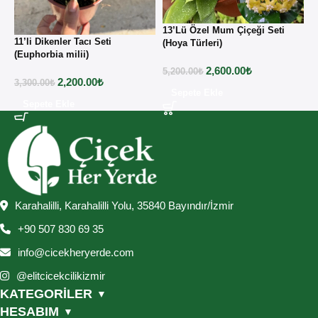
13’Lü Özel Mum Çiçeği Seti
11’li Dikenler Tacı Seti
1
(Hoya Türleri)
(Euphorbia milii)
(
2,600.00
₺
5,200.00
₺
2,200.00
₺
3,300.00
₺
2
Sepete Ekle
Sepete Ekle
Karahalilli, Karahalilli Yolu, 35840 Bayındır/İzmir
+90 507 830 69 35
info@cicekheryerde.com
@elitcicekcilikizmir
KATEGORİLER
▼
HESABIM
▼