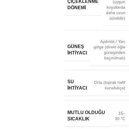
ÇIÇEKLENME
(uygun
koşullarda
DÖNEMI
daha uzun
sürebilir)
Aydınlık / Yarı
GÜNEŞ
gölge (direkt öğle
güneşinden
İHTIYACI
kaçınılmalı)
SU
Orta (toprak hafif
kurudukça)
İHTIYACI
MUTLU OLDUĞU
15–
30 °C
SICAKLIK