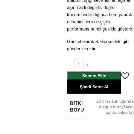
stabildir. Işığı sevmesine rağmen
aşırı nazlı değildir; doğru
konumlandırıldığında hem yaprak
desenini hem de çiçek
performansını net şekilde gösterir.
Güncel olarak 3. Görseldeki gibi
gönderilecektir.
Sepete Ekle
Şimdi Satın Al
20 cm uzunluğunda
BITKI
dolgun form(14cm
BOYU
çapta saksıda)