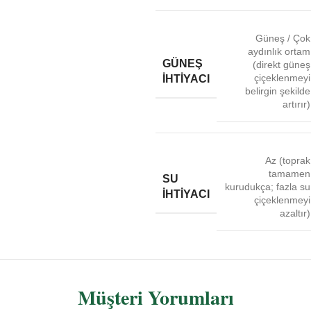
Güneş / Çok
aydınlık ortam
GÜNEŞ
(direkt güneş
çiçeklenmeyi
İHTIYACI
belirgin şekilde
artırır)
Az (toprak
tamamen
SU
kurudukça; fazla su
İHTIYACI
çiçeklenmeyi
azaltır)
Müşteri Yorumları