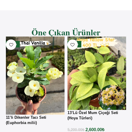
Öne Çıkan Ürünler
- 33%
- 50%
13’Lü Özel Mum Çiçeği Seti
11’li Dikenler Tacı Seti
1
(Hoya Türleri)
(Euphorbia milii)
(
2,600.00
₺
5,200.00
₺