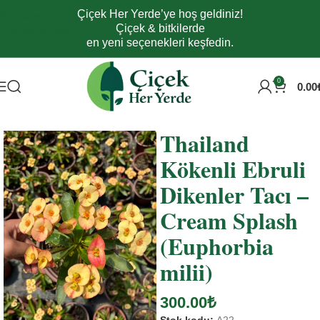
Çiçek Her Yerde’ye hoş geldiniz!
Navigasyona atla
Çiçek & bitkilerde
Ana içeriğe atla
en yeni seçenekleri keşfedin.
0
0.00
Ana Sayfa
Tüm Ürünler
Yetiştirmesi Kolay
Dayanıklı Türler
Thailand
Kökenli Ebruli
Dikenler Tacı –
Cream Splash
(Euphorbia
milii)
300.00
₺