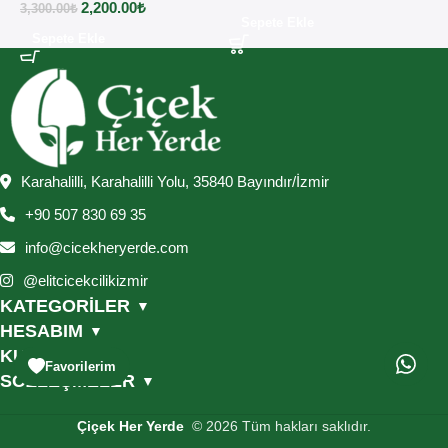
2,200.00
₺
3,300.00
₺
2
Sepete Ekle
Sepete Ekle
Karahalilli, Karahalilli Yolu, 35840 Bayındır/İzmir
+90 507 830 69 35
info@cicekheryerde.com
@elitcicekcilikizmir
KATEGORİLER
▼
HESABIM
▼
KURUMSAL
▼
Favorilerim
SÖZLEŞMELER
▼
Çiçek Her Yerde
© 2026 Tüm hakları saklıdır.