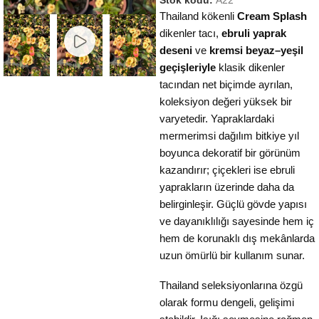
Stok kodu:
A22
Thailand kökenli
Cream Splash
dikenler tacı,
ebruli yaprak
deseni
ve
kremsi beyaz–yeşil
geçişleriyle
klasik dikenler
tacından net biçimde ayrılan,
koleksiyon değeri yüksek bir
varyetedir. Yapraklardaki
mermerimsi dağılım bitkiye yıl
boyunca dekoratif bir görünüm
kazandırır; çiçekleri ise ebruli
yaprakların üzerinde daha da
belirginleşir. Güçlü gövde yapısı
ve dayanıklılığı sayesinde hem iç
hem de korunaklı dış mekânlarda
uzun ömürlü bir kullanım sunar.
Thailand seleksiyonlarına özgü
olarak formu dengeli, gelişimi