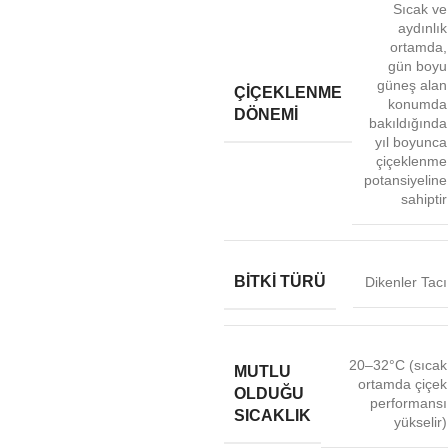
Sıcak ve
aydınlık
ortamda,
gün boyu
güneş alan
ÇIÇEKLENME
konumda
DÖNEMI
bakıldığında
yıl boyunca
çiçeklenme
potansiyeline
sahiptir
BITKI TÜRÜ
Dikenler Tacı
20–32°C (sıcak
MUTLU
ortamda çiçek
OLDUĞU
performansı
SICAKLIK
yükselir)